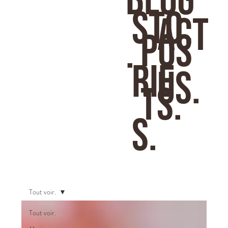
BLOG
STO
Act
pos
.
RIE
us.
ts.
S.
Tout voir.
Tout voir.