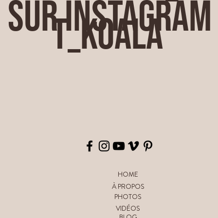
@crabe_e
sur Instagram
t_koala
HOME
À PROPOS