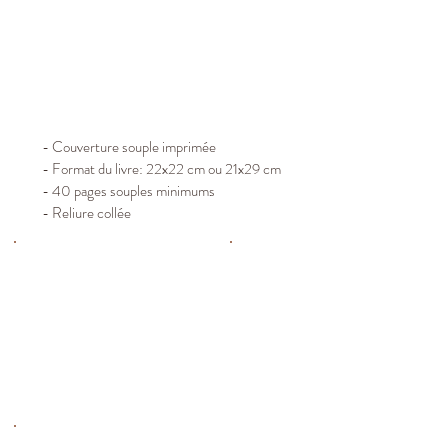
- Couverture souple imprimée
- Format du livre: 22x22 cm ou 21x29 cm
- 40 pages souples minimums
- Reliure collée