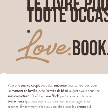
LE LIVRE PO
TOUTE OCCA
.
Love
.
Book
Pour une
séance couple
avec des
amoureux
fous...amoureux, pour
un
moment en famille
, avec l'
arrivée de bébé
, ou juste vous pour une
session portrait
... Bref. Le "
Love Book
" peut convenir à tous les
évènements
que vous souhaitez revoir ou faire partager à vos
proches. Évidemment c'est vous qui choisissez les
photos
qui