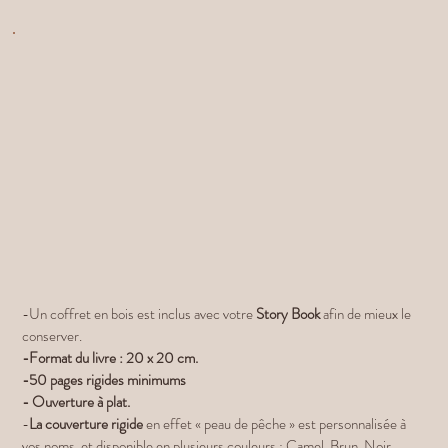
-Un coffret en bois est inclus avec votre
Story Book
afin de mieux le
conserver.
-Format du livre : 20 x 20 cm.
-50 pages rigides minimums
- Ouverture à plat.
-
La couverture rigide
en effet « peau de pêche » est personnalisée à
vos noms, et disponible en plusieurs couleurs : Camel, Brun, Noir...