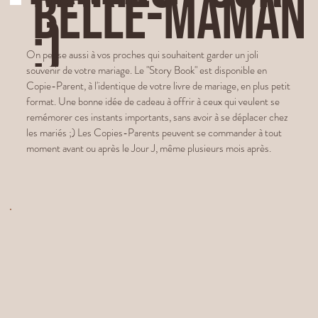
BELLE-MAMAN
:)
On pense aussi à vos proches qui souhaitent garder un joli
souvenir de votre mariage. Le "Story Book" est disponible en
Copie-Parent, à l'identique de votre livre de mariage, en plus petit
format. Une bonne idée de cadeau à offrir à ceux qui veulent se
remémorer ces instants importants, sans avoir à se déplacer chez
les mariés ;) Les Copies-Parents peuvent se commander à tout
moment avant ou après le Jour J, même plusieurs mois après.