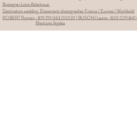
Bretagne-Loire Atlantique
Destination wedding. Elopement photographer France / Europe / Worldwild
ROBERT Romain : 819 719 063 00037 /
BUSONI Laurie : 820 029 841
Mentions légales