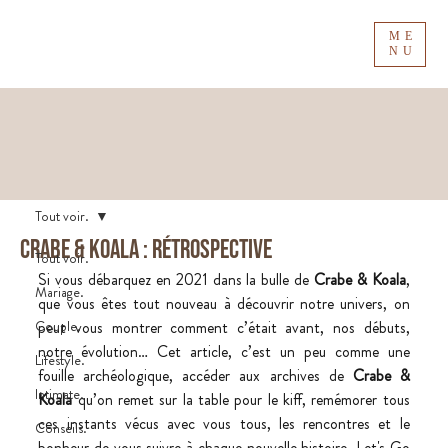
ME
NU
Tout voir.
Crabe & koala : rétrospective
Tout voir.
Si vous débarquez en 2021 dans la bulle de 
Crabe & Koala
, 
Mariage.
que vous êtes tout nouveau à découvrir notre univers, on 
Couple.
peut vous montrer comment c’était avant, nos débuts, 
notre évolution… Cet article, c’est un peu comme une 
Lifestyle.
fouille archéologique, accéder aux archives de 
Crabe & 
Intimate.
Koala
 qu’on remet sur la table pour le kiff, remémorer tous 
ces instants vécus avec vous tous, les rencontres et le 
Conseils.
bonheur de vous suivre à chaque nouvelle histoire. Let's Go 