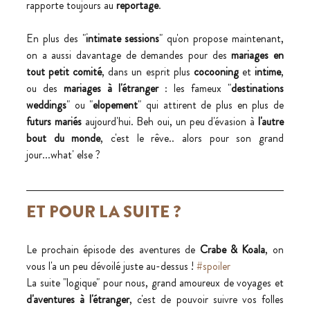
rapporte toujours au 
reportage
. 
En plus des "
intimate sessions
" qu'on propose maintenant, 
on a aussi davantage de demandes pour des 
mariages en 
tout petit comité
, dans un esprit plus 
cocooning
 et 
intime
, 
ou des 
mariages à l'étranger
 : les fameux "
destinations 
weddings
" ou "
elopement
" qui attirent de plus en plus de 
futurs mariés
 aujourd'hui. Beh oui, un peu d'évasion à 
l'autre 
bout du monde
, c'est le rêve.. alors pour son grand 
jour...what' else ?
ET POUR LA SUITE ?
Le prochain épisode des aventures de 
Crabe & Koala
, on 
vous l'a un peu dévoilé juste au-dessus ! 
#spoiler
La suite "logique" pour nous, grand amoureux de voyages et 
d'aventures à l'étranger
, c'est de pouvoir suivre vos folles 