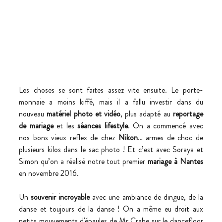
Les choses se sont faites assez vite ensuite. Le porte-
monnaie a moins kiffé, mais il a fallu investir dans du 
nouveau 
matériel photo et vidéo
, plus adapté au 
reportage 
de mariage
 et les 
séances lifestyle
. On a commencé avec 
nos bons vieux reflex de chez 
Nikon
… armes de choc de 
plusieurs kilos dans le sac photo ! Et c’est avec Soraya et 
Simon qu’on a réalisé notre tout premier 
mariage à Nantes
en novembre 2016. 
Un 
souvenir incroyable
 avec une ambiance de dingue, de la 
danse et toujours de la danse ! On a même eu droit aux 
petits mouvements d'épaules de Mr Crabe sur le dancefloor 