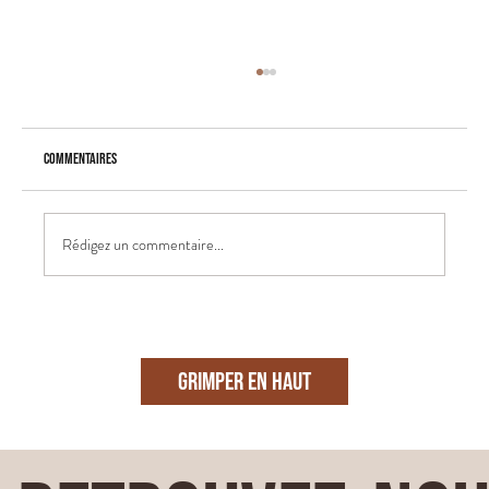
Commentaires
Rédigez un commentaire...
Une séance engagement sur la côte Atlantique -
Guérande
GRIMPER EN HAUT