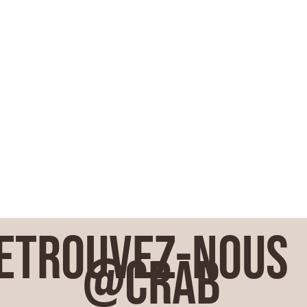
etrouvez-nous
@crab