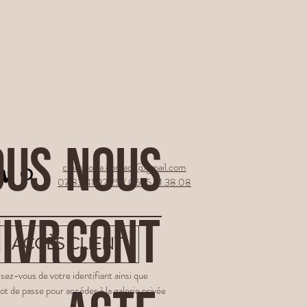
OUS
NOUS
crabekoala.contact@gmail.com
07.83.41.92.25
/
06.15.61.38.08
IVR
CONT
ACCÈS CLIENT
ez-vous de votre identifiant ainsi que
ot de passe pour accéder à la galerie privée