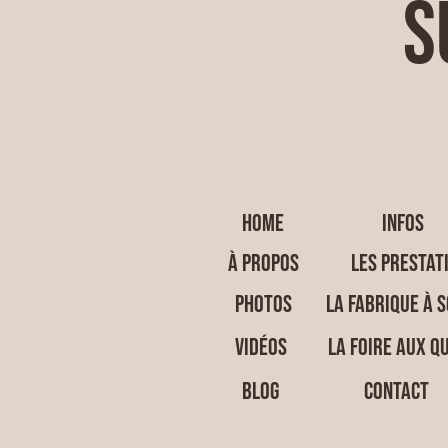
s
HOME
INFOS
À PROPOS
LES PRESTAT
PHOTOS
LA FABRIQUE À 
VIDÉOS
LA FOIRE AUX Q
BLOG
CONTACT