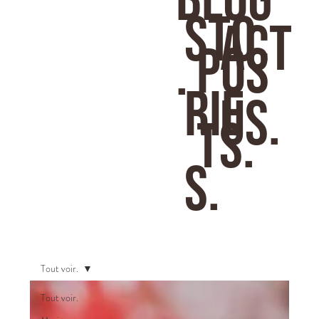
BLOG
STO
Act
pos
.
RIE
us.
ts.
S.
Tout voir.
Tout voir.